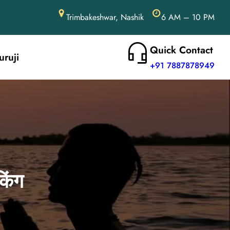
Trimbakeshwar, Nashik
6 AM – 10 PM
Quick Contact
uruji
+91 7887878949
किंग