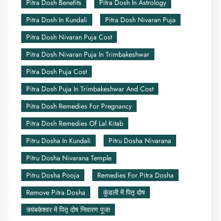
Pitra Dosh Benefits
Pitra Dosh In Astrology
Pitra Dosh In Kundali
Pitra Dosh Nivaran Puja
Pitra Dosh Nivaran Puja Cost
Pitra Dosh Nivaran Puja In Trimbakeshwar
Pitra Dosh Puja Cost
Pitra Dosh Puja In Trimbakeshwar And Cost
Pitra Dosh Remedies For Pregnancy
Pitra Dosh Remedies Of Lal Kitab
Pitru Dosha In Kundali
Pitru Dosha Nivarana
Pitru Dosha Nivarana Temple
Pitru Dosha Pooja
Remedies For Pitra Dosha
Remove Pitra Dosha
कुंडली में पितृ दोष
त्र्यंबकेश्वर में पितृ दोष निवारण पूजा