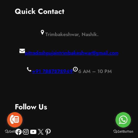
Quick Contact
Trimbakeshwar, Nashik.
pitradoshpujaintrimbakeshwar@gmail.com
+91 7887878949
6 AM – 10 PM
Follow Us
Facebook
Instagram
YouTube
X
Pinterest