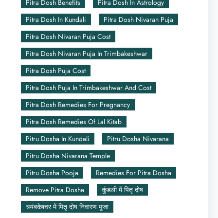
Pitra Dosh Benefits
Pitra Dosh In Astrology
Pitra Dosh In Kundali
Pitra Dosh Nivaran Puja
Pitra Dosh Nivaran Puja Cost
Pitra Dosh Nivaran Puja In Trimbakeshwar
Pitra Dosh Puja Cost
Pitra Dosh Puja In Trimbakeshwar And Cost
Pitra Dosh Remedies For Pregnancy
Pitra Dosh Remedies Of Lal Kitab
Pitru Dosha In Kundali
Pitru Dosha Nivarana
Pitru Dosha Nivarana Temple
Pitru Dosha Pooja
Remedies For Pitra Dosha
Remove Pitra Dosha
कुंडली में पितृ दोष
त्र्यंबकेश्वर में पितृ दोष निवारण पूजा