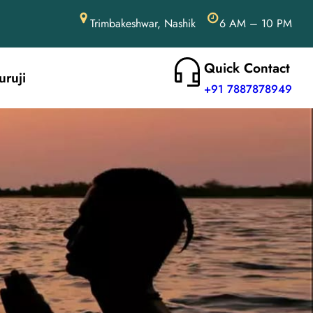
Trimbakeshwar, Nashik
6 AM – 10 PM
Quick Contact
uruji
+91 7887878949